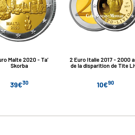
uro Malte 2020 - Ta’
2 Euro Italie 2017 - 2000 
Skorba
de la disparition de Tite L
30
90
39€
10€
Prix
Prix