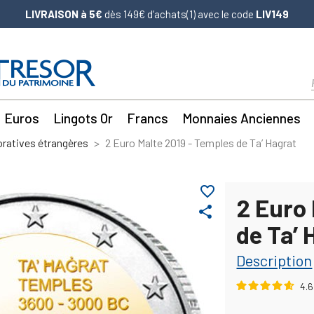
LIVRAISON à 5€
dès 149€ d’achats(1) avec le code
LIV149
Euros
Lingots Or
Francs
Monnaies Anciennes
atives étrangères
2 Euro Malte 2019 - Temples de Ta’ Hagrat
favorite_border
2 Euro 
share
de Ta’ 
Description
4.6