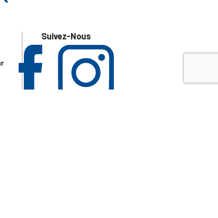
Suivez-Nous
ur
 les
aire
disponibles.