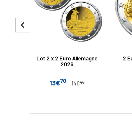
navigate_before
Lot 2 x 2 Euro Allemagne
2 E
2026
70
13€
40
Prix
Prix de base
14€