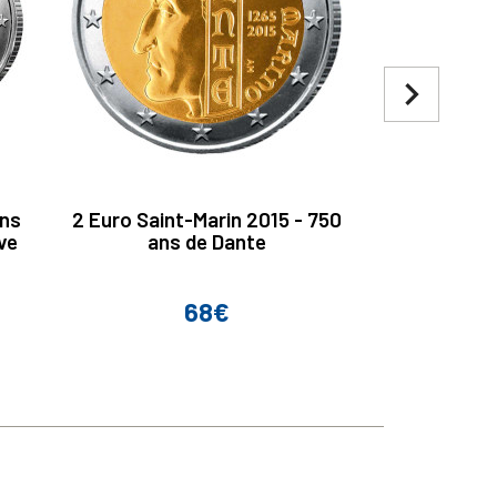
navigate_next
ans
2 Euro Saint-Marin 2015 - 750
2 Euro 
ive
ans de Dante
Alessa
68€
Prix