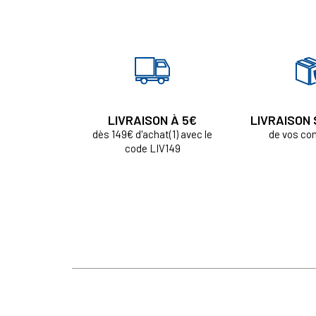
LIVRAISON À 5€
LIVRAISON
dès 149€ d'achat(1) avec le
de vos c
code LIV149