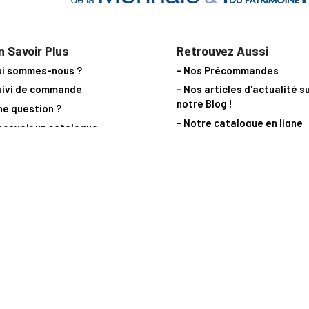
n Savoir Plus
Retrouvez Aussi
ui sommes-nous ?
- Nos Précommandes
uivi de commande
- Nos articles d'actualité s
notre Blog !
ne question ?
- Notre catalogue en ligne
ecevoir un catalogue
- Les objets de collection &
ous contacter
livres sur notre site parten
os partenaires
L’Homme Moderne
nde est sujette à notre acceptation et livrable dans la limite des stocks 