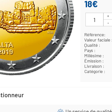
18€
Référence
Valeur faciale
Qualité
Pays
Millésime
Émission
Livraison
Catégorie
ctionneur
Un service de qualité