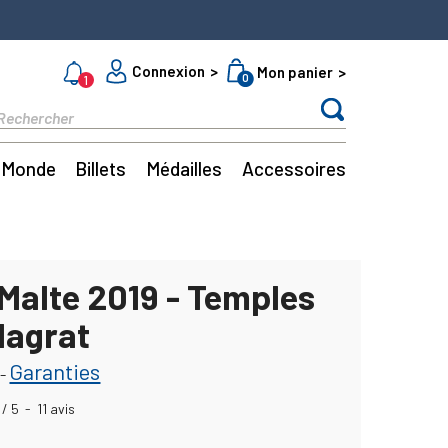
Connexion
Mon panier
0
1
Monde
Billets
Médailles
Accessoires
Malte 2019 - Temples
Hagrat
Garanties
-
/
5
-
11
avis