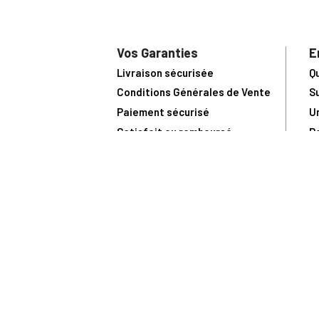
Vos Garanties
E
Livraison sécurisée
Q
Conditions Générales de Vente
S
Paiement sécurisé
U
Satisfait ou remboursé
R
N
N
Toute comma