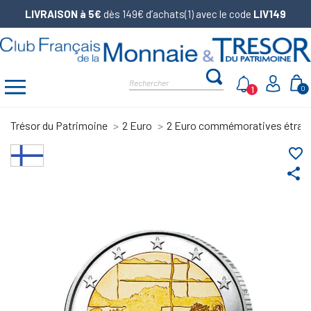
LIVRAISON à 5€
dès 149€ d’achats(1) avec le code
LIV149
1
0
Trésor du Patrimoine
2 Euro
2 Euro commémoratives étran
favorite_border
share