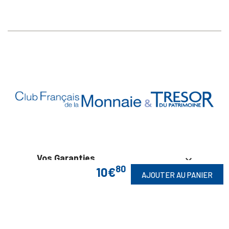
Vos Garanties

80
10€
AJOUTER AU PANIER
En Savoir Plus

Retrouvez Aussi
