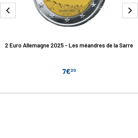
navigate_before
navigate_next
2 Euro Allemagne 2025 - Les méandres de la Sarre
7€
20
Prix