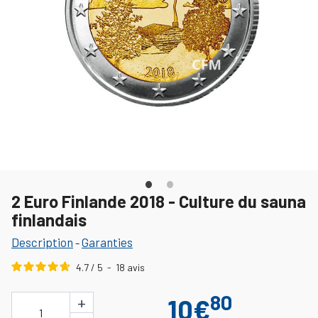
2 Euro Finlande 2018 - Culture du sauna
finlandais
Description
Garanties
-
4.7
/
5
-
18
avis
80
+
10€
1