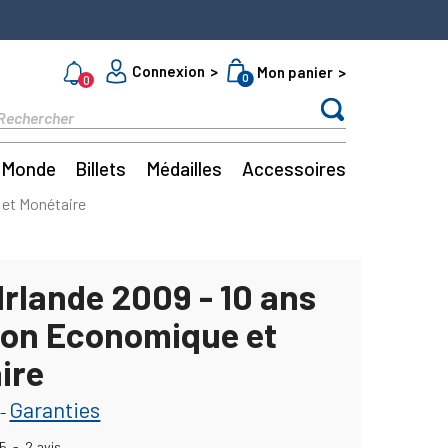
Connexion
Mon panier
0
0
Monde
Billets
Médailles
Accessoires
 et Monétaire
Irlande 2009 - 10 ans
nion Economique et
ire
Garanties
-
5
-
2
avis