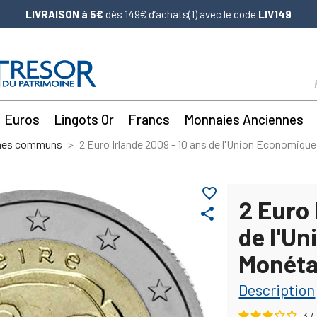
LIVRAISON à 5€
dès 149€ d’achats(1) avec le code
LIV149
Euros
Lingots Or
Francs
Monnaies Anciennes
mes communs
2 Euro Irlande 2009 - 10 ans de l'Union Economique
favorite_border
2 Euro 
share
de l'U
Monéta
Description
3
/