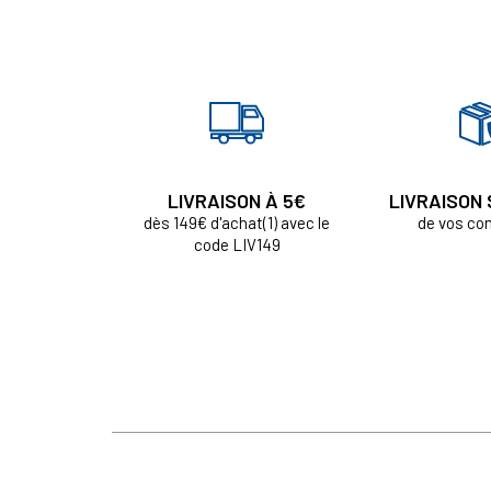
LIVRAISON À 5€
LIVRAISON
dès 149€ d'achat(1) avec le
de vos c
code LIV149