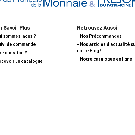
n Savoir Plus
Retrouvez Aussi
ui sommes-nous ?
- Nos Précommandes
uivi de commande
- Nos articles d'actualité s
notre Blog !
ne question ?
- Notre catalogue en ligne
ecevoir un catalogue
- Les objets de collection &
ous contacter
livres sur notre site parten
os partenaires
L’Homme Moderne