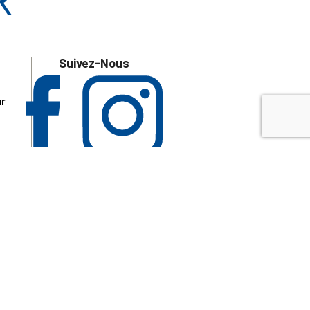
Suivez-Nous
ur
 les
aire