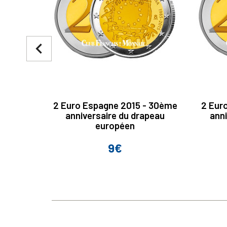
navigate_before
2 Euro Espagne 2015 - 30ème
2 Eur
anniversaire du drapeau
ann
européen
9€
Prix