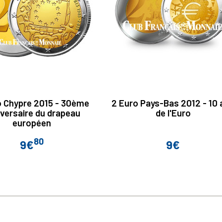
o Chypre 2015 - 30ème
2 Euro Pays-Bas 2012 - 10 
iversaire du drapeau
de l'Euro
européen
80
9€
9€
Prix
Prix