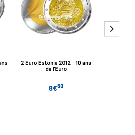
navigate_next
ans
2 Euro Estonie 2012 - 10 ans
2 Euro Esto
de l'Euro
E
60
8€
Prix