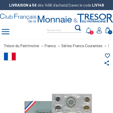
LIVRAISON à 5€
dès 149€ d’achats(1) avec le code
LIV149
1
0
Trésor du Patrimoine
Francs
Séries Francs Courantes
197
favorite_border
share