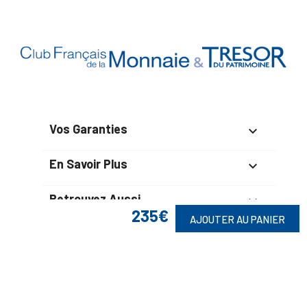
Vos Garanties

En Savoir Plus

Retrouvez Aussi

235€
AJOUTER AU PANIER
Suivez-Nous