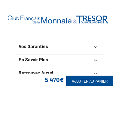
Vos Garanties

En Savoir Plus

Retrouvez Aussi

5 470€
AJOUTER AU PANIER
Suivez-Nous