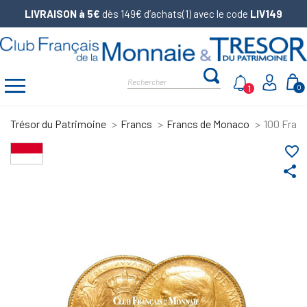
LIVRAISON à 5€
dès 149€ d’achats(1) avec le code
LIV149
1
0
Trésor du Patrimoine
Francs
Francs de Monaco
100 Franc
favorite_border
share