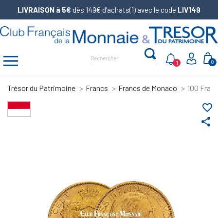
LIVRAISON à 5€
dès 149€ d’achats(1) avec le code
LIV149
1
0
Trésor du Patrimoine
Francs
Francs de Monaco
100 Franc
favorite_border
share