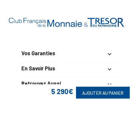
Vos Garanties

En Savoir Plus

Retrouvez Aussi

5 290€
AJOUTER AU PANIER
Suivez-Nous