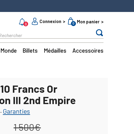
Connexion
Mon panier
0
0
Monde
Billets
Médailles
Accessoires
 10 Francs Or
on III 2nd Empire
Garanties
-
1 500€