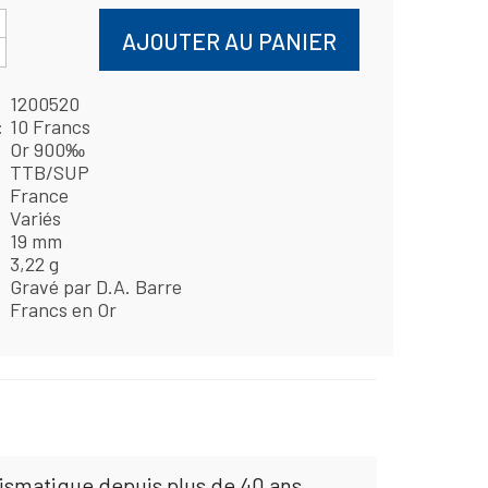
AJOUTER AU PANIER
1200520
10 Francs
Or 900‰
TTB/SUP
France
Variés
19 mm
3,22 g
Gravé par D.A. Barre
Francs en Or
mismatique depuis plus de 40 ans