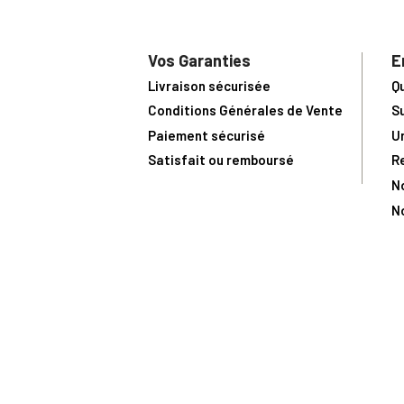
Vos Garanties
E
Livraison sécurisée
Q
Conditions Générales de Vente
S
Paiement sécurisé
U
Satisfait ou remboursé
R
N
N
Toute comma