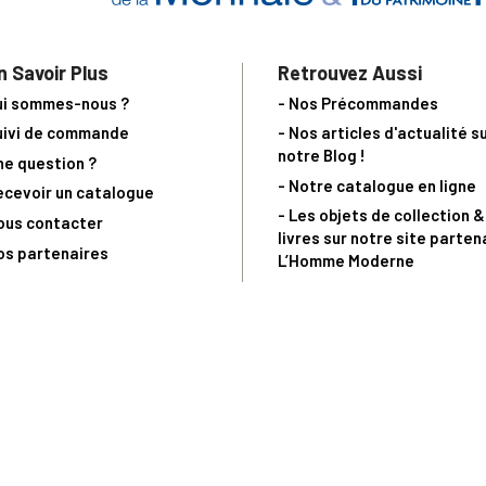
n Savoir Plus
Retrouvez Aussi
ui sommes-nous ?
- Nos Précommandes
uivi de commande
- Nos articles d'actualité s
notre Blog !
ne question ?
- Notre catalogue en ligne
ecevoir un catalogue
- Les objets de collection &
ous contacter
livres sur notre site parten
os partenaires
L’Homme Moderne
nde est sujette à notre acceptation et livrable dans la limite des stocks 