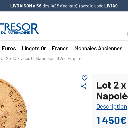
LIVRAISON à 5€
dès 149€ d’achats(1) avec le code
LIV149
Euros
Lingots Or
Francs
Monnaies Anciennes
Lot 2 x 10 Francs Or Napoléon III 2nd Empire
favorite_border
Lot 2 x
share
Napolé
Description
1 450€