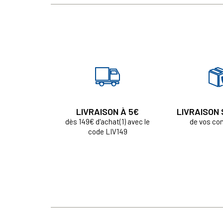
LIVRAISON À 5€
LIVRAISON
dès 149€ d'achat(1) avec le
de vos c
code LIV149