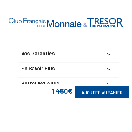
Vos Garanties

En Savoir Plus

Retrouvez Aussi

1 450€
AJOUTER AU PANIER
Suivez-Nous