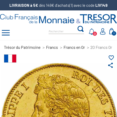
LIVRAISON à 5€
dès 149€ d’achats(1) avec le code
LIV149
0
0
Trésor du Patrimoine
Francs
Francs en Or
20 Francs Or L
favorite_border
share