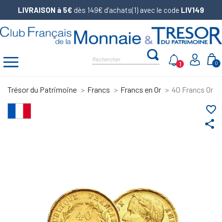
LIVRAISON à 5€
dès 149€ d’achats(1) avec le code
LIV149
1
0
Trésor du Patrimoine
Francs
Francs en Or
40 Francs Or N
favorite_border
share