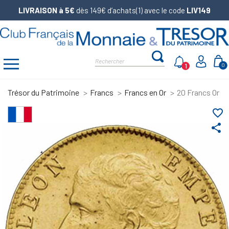
LIVRAISON à 5€
dès 149€ d’achats(1) avec le code
LIV149
1
0
Trésor du Patrimoine
Francs
Francs en Or
20 Francs Or Na
favorite_border
share