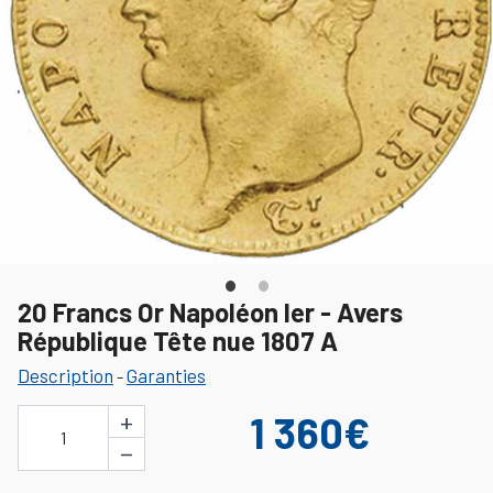
20 Francs Or Napoléon Ier - Avers
République Tête nue 1807 A
Description
Garanties
-
+
1 360€
1
−