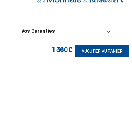
Vos Garanties

En Savoir Plus

1 360€
AJOUTER AU PANIER
Retrouvez Aussi

Suivez-Nous