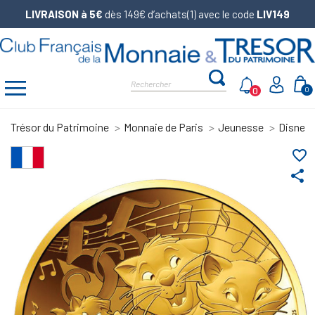
LIVRAISON à 5€
dès 149€ d’achats(1) avec le code
LIV149
0
0
Trésor du Patrimoine
Monnaie de Paris
Jeunesse
Disney
favorite_border
share