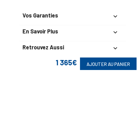
Vos Garanties

En Savoir Plus

Retrouvez Aussi

1 365€
AJOUTER AU PANIER
Suivez-Nous