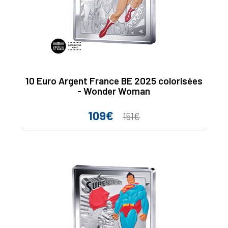
10 Euro Argent France BE 2025 colorisées
- Wonder Woman
109€
Prix
Prix
151€
de
base