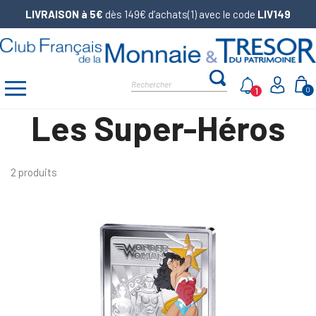
LIVRAISON à 5€
dès 149€ d’achats(1) avec le code
LIV149
1
0
Les Super-Héros
2 produits