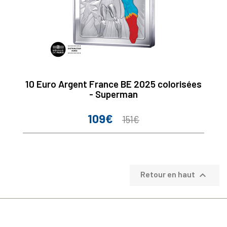
10 Euro Argent France BE 2025 colorisées
- Superman
109€
Prix
Prix
151€
de
base

Retour en haut