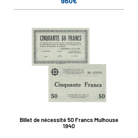
960€
Prix
Billet de nécessité 50 Francs Mulhouse
1940