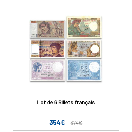
Lot de 6 Billets français
354€
Prix
Prix
374€
de