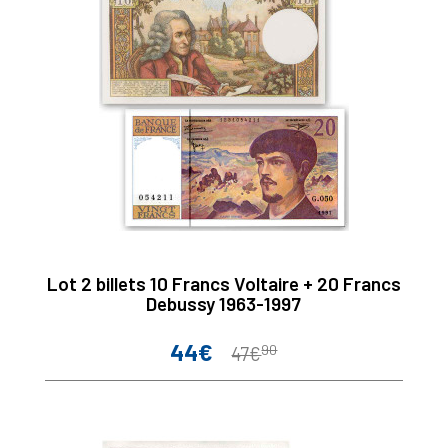
Lot 2 billets 10 Francs Voltaire + 20 Francs
Debussy 1963-1997
44€
90
Prix
Prix
47€
de
base