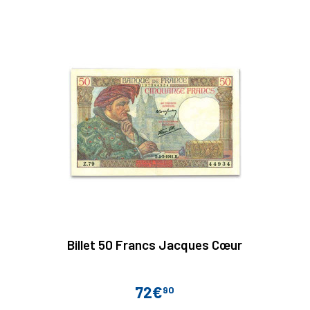
base
Billet 50 Francs Jacques Cœur
72€
90
Prix