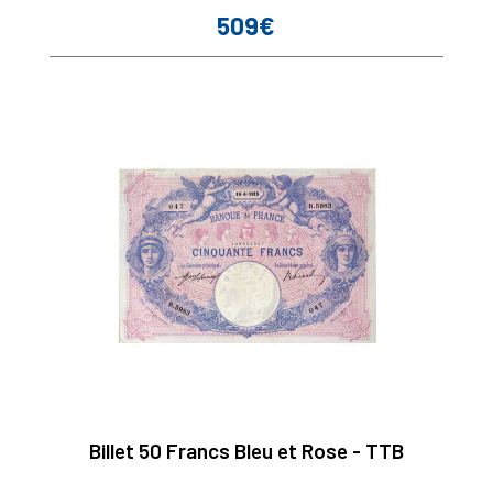
509€
Prix
Billet 50 Francs Bleu et Rose - TTB