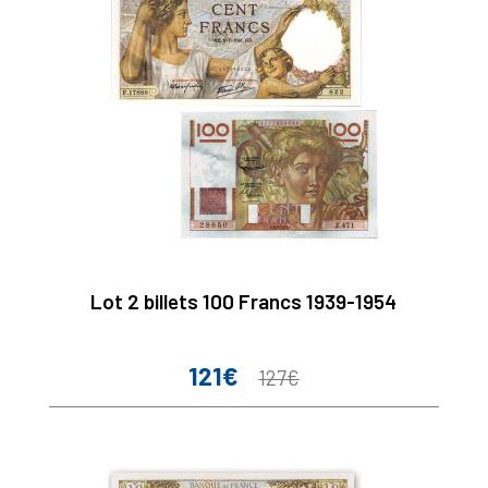
Lot 2 billets 100 Francs 1939-1954
121€
Prix
Prix
127€
de
base