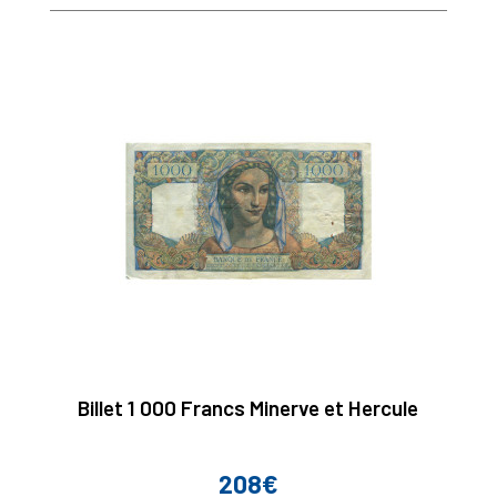
base
Billet 1 000 Francs Minerve et Hercule
208€
Prix