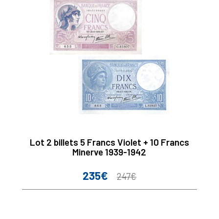
Lot 2 billets 5 Francs Violet + 10 Francs
Minerve 1939-1942
235€
Prix
Prix
247€
de
base