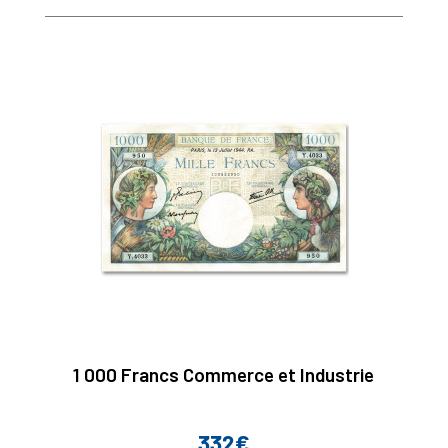
1 000 Francs Commerce et Industrie
332€
Prix