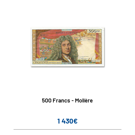
500 Francs - Molière
1 430€
Prix