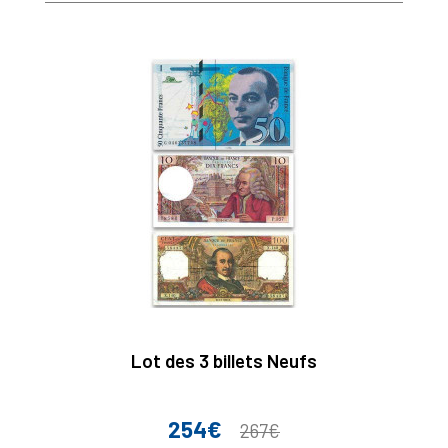
Lot des 3 billets Neufs
254€
Prix
Prix
267€
de