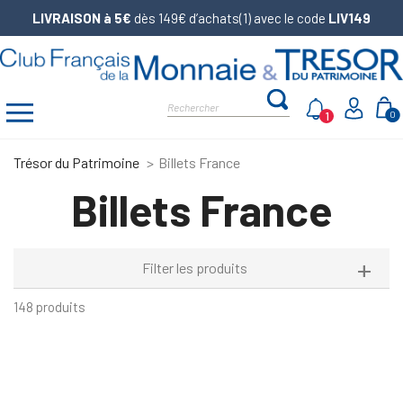
LIVRAISON à 5€
dès 149€ d’achats(1) avec le code
LIV149
1
0
Trésor du Patrimoine
Billets France
Billets France
Filter les produits
148 produits