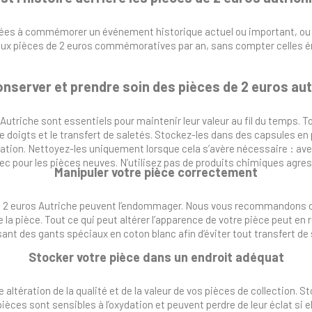
ées à commémorer un événement historique actuel ou important, ou à 
eux pièces de 2 euros commémoratives par an, sans compter celles 
server et prendre soin des pièces de 2 euros aut
Autriche sont essentiels pour maintenir leur valeur au fil du temps. To
de doigts et le transfert de saletés. Stockez-les dans des capsules en 
ydation. Nettoyez-les uniquement lorsque cela s’avère nécessaire : ave
 sec pour les pièces neuves. N’utilisez pas de produits chimiques ag
Manipuler votre pièce correctement
 2 euros Autriche peuvent l’endommager. Nous vous recommandons de 
a pièce. Tout ce qui peut altérer l’apparence de votre pièce peut en r
isant des gants spéciaux en coton blanc afin d’éviter tout transfert de 
Stocker votre pièce dans un endroit adéquat
ltération de la qualité et de la valeur de vos pièces de collection. Sto
pièces sont sensibles à l’oxydation et peuvent perdre de leur éclat si e