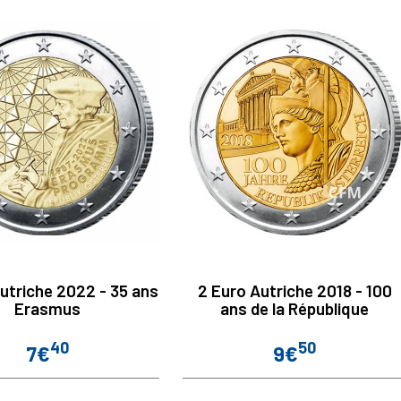
utriche 2022 - 35 ans
2 Euro Autriche 2018 - 100
Erasmus
ans de la République
40
50
7€
9€
Prix
Prix