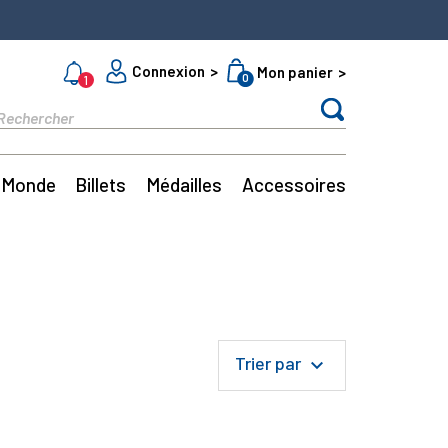
Connexion
Mon panier
0
1
Monde
Billets
Médailles
Accessoires
Trier par
keyboard_arrow_down