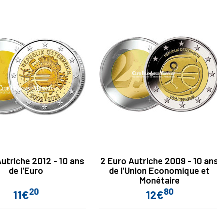
utriche 2012 - 10 ans
2 Euro Autriche 2009 - 10 an
de l'Euro
de l'Union Economique et
Monétaire
20
80
11€
12€
Prix
Prix