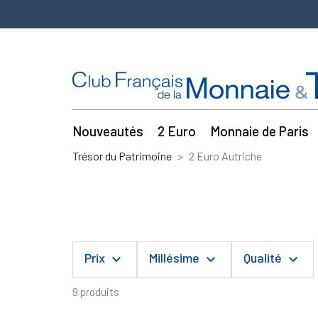
Nouveautés
2 Euro
Monnaie de Paris
Trésor du Patrimoine
2 Euro Autriche
Prix
Millésime
Qualité
keyboard_arrow_down
keyboard_arrow_down
keyboard_arrow_down
9 produits