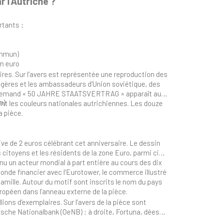
 l'Autriche ?
rtants :
ommun)
en euro
ires. Sur l’avers est représentée une reproduction des
angères et les ambassadeurs d’Union soviétique, des
en Allemand « 50 JAHRE STAATSVERTRAG » apparaît au-
n)
tent les couleurs nationales autrichiennes. Les douze
a pièce.
ve de 2 euros célébrant cet anniversaire. Le dessin
 citoyens et les résidents de la zone Euro, parmi cinq
enu un acteur mondial à part entière au cours des dix
onde financier avec l’Eurotower, le commerce illustré
 famille. Autour du motif sont inscrits le nom du pays
opéen dans l’anneau externe de la pièce.
ions d’exemplaires. Sur l’avers de la pièce sont
ische Nationalbank (OeNB) : à droite, Fortuna, déesse