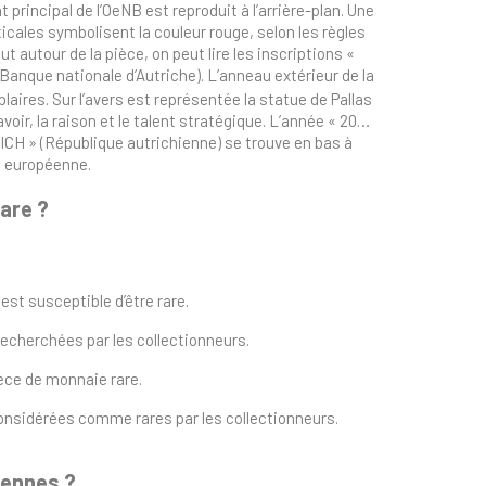
rincipal de l’OeNB est reproduit à l’arrière-plan. Une
icales symbolisent la couleur rouge, selon les règles
ut autour de la pièce, on peut lire les inscriptions «
ue nationale d’Autriche). L’anneau extérieur de la
aires. Sur l’avers est représentée la statue de Pallas
ir, la raison et le talent stratégique. L’année « 2018
ICH » (République autrichienne) se trouve en bas à
on européenne.
are ?
est susceptible d’être rare.
recherchées par les collectionneurs.
èce de monnaie rare.
 considérées comme rares par les collectionneurs.
hiennes ?