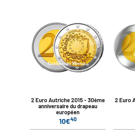
2 Euro Autriche 2015 - 30ème
2 Euro A
anniversaire du drapeau
européen
40
10€
Prix