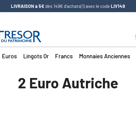
LIVRAISON à 5€
dès 149€ d’achats(1) avec le code
LIV149
Euros
Lingots Or
Francs
Monnaies Anciennes
2 Euro Autriche