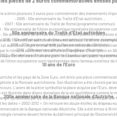
 les pièces de 2 euros commémoratives émises par
che a émis plusieurs 2 euros pour commémorer des événements impo
- 2005 : 50e anniversaire du Traité d’État autrichien.
- 2007 : 50e anniversaire du Traité de Rome (programme commun)
9 : 10e anniversaire de l’Union économique monétaire (programme c
50e anniversaire du Traité d'État autrichien
 : 10e anniversaire de la mise en circulation des billets et des pièces 
- 2015 : 30e anniversaire du drapeau européen (programme commun)
 du Traité d’État autrichien. Elle a été émise à 7 millions d’exempla
- 2016 : 200e anniversaire de la Banque nationale d’Autriche
’État autrichien, signé en mai 1955 par les ministres des affaires étr
- 2018 : 100e anniversaire de la République d’Autriche
par le ministre autrichien des affaires étrangères. L’inscription 
 2022 : 35e anniversaire du programme Erasmus (programme commu
la partie inférieure. À l’arrière-plan, des bandes verticales représen
 de l’Union européenne sont représentées dans l’anneau extérieur de l
10 ans de l'Euro
’Autriche et les pays de la Zone Euro, ont émis une pièce commémorati
ste à la Monnaie autrichienne. Son illustration a été choisie par les
oncours. L’avers de la pièce symbolise la place acquise par l’Euro, dev
est illustrée dans divers domaines de la vie quotidienne comme le m
200e anniversaire de la Banque nationale d'Autriche
’énergie symbolisée par les éoliennes et les citoyens, incarnés par une
 dates « 2002-2012 ». On retrouve les douze étoiles du drapeau eur
ersaire de la Banque nationale d’Autriche. Elle a été émise à 16 mill
ologie romaine devant l’entrée du bâtiment principal de l’Oesterreich