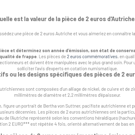
uelle est la valeur de la pièce de 2 euros d'Autriche
sédez une pièce de 2 euros Autriche et vous aimeriez en connaître la
ièce et déterminez son année d’émission, son état de conserv
qualité de frappe
. Les pièces de
2 euros commémoratives
, en qual
llectionneurs et doivent être manipulées avec le plus grand soin. Po
solliciter l'avis d'experts en cotation numismatique.
ifs ou les designs spécifiques des pièces de 2 eu
utrichiennes sont composées d’un alliage de nickel, de cuivre et de
millimètres de diamètre et 2,2 millimètres d’épaisseur.
e, figure un portrait de Bertha von Suttner, pacifiste autrichienne et pr
 plusieurs décennies. Les pièces de 2 euros autrichiennes ont la parti
 de l’Autriche représenté selon les conventions héraldiques (hachures
iption 2 EURO*** est répétée 4 fois, orienté alternativement de bas en