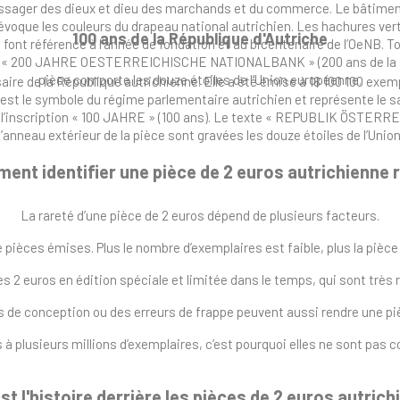
ssager des dieux et dieu des marchands et du commerce. Le bâtiment p
e évoque les couleurs du drapeau national autrichien. Les hachures vert
100 ans de la République d'Autriche
» font référence à l’année de fondation et au bicentenaire de l’OeNB. To
« 200 JAHRE OESTERREICHISCHE NATIONALBANK » (200 ans de la Banq
pièce comporte les douze étoiles de l’Union européenne.
e de la République autrichienne. Elle a été émise à 18 100 100 exempl
est le symbole du régime parlementaire autrichien et représente le savo
 l’inscription « 100 JAHRE » (100 ans). Le texte « REPUBLIK ÖSTERRE
l’anneau extérieur de la pièce sont gravées les douze étoiles de l’Uni
ent identifier une pièce de 2 euros autrichienne r
La rareté d’une pièce de 2 euros dépend de plusieurs facteurs.
e pièces émises. Plus le nombre d’exemplaires est faible, plus la pièce 
 2 euros en édition spéciale et limitée dans le temps, qui sont très 
ns de conception ou des erreurs de frappe peuvent aussi rendre une pi
 à plusieurs millions d’exemplaires, c’est pourquoi elles ne sont pas
st l'histoire derrière les pièces de 2 euros autric