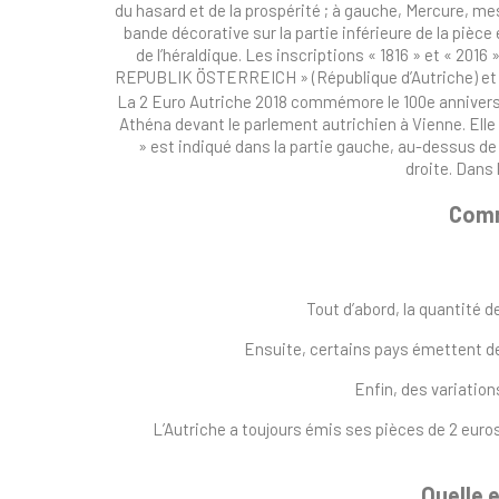
du hasard et de la prospérité ; à gauche, Mercure, me
bande décorative sur la partie inférieure de la pièc
de l’héraldique. Les inscriptions « 1816 » et « 2016 
REPUBLIK ÖSTERREICH » (République d’Autriche) et 
La 2 Euro Autriche 2018 commémore le 100e anniversair
Athéna devant le parlement autrichien à Vienne. Elle 
» est indiqué dans la partie gauche, au-dessus de
droite. Dans 
Comm
Tout d’abord, la quantité d
Ensuite, certains pays émettent des
Enfin, des variatio
L’Autriche a toujours émis ses pièces de 2 euros
Quelle e