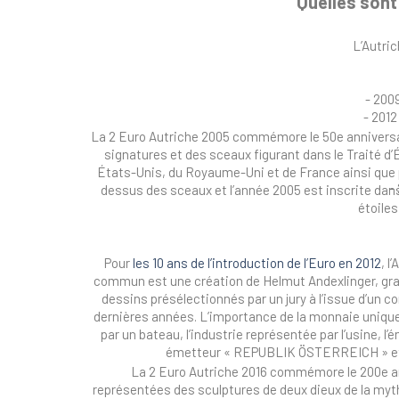
Quelles sont
L’Autri
- 200
- 2012
La 2 Euro Autriche 2005 commémore le 50e anniversaire
signatures et des sceaux figurant dans le Traité d
États-Unis, du Royaume-Uni et de France ainsi que 
-
dessus des sceaux et l’année 2005 est inscrite dans 
étoiles
Pour
les 10 ans de l’introduction de l’Euro en 2012
, l
commun est une création de Helmut Andexlinger, graphi
dessins présélectionnés par un jury à l’issue d’un c
dernières années. L’importance de la monnaie unique 
par un bateau, l’industrie représentée par l’usine, l
émetteur « REPUBLIK ÖSTERREICH » et les
La 2 Euro Autriche 2016 commémore le 200e anniv
représentées des sculptures de deux dieux de la myth