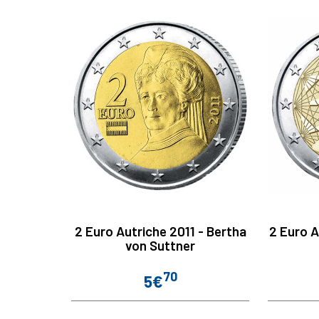
2 Euro Autriche 2011 - Bertha
2 Euro A
von Suttner
70
5€
Prix