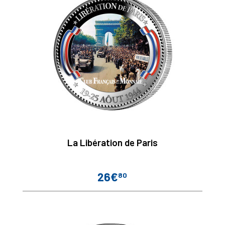
La Libération de Paris
26€
80
Prix