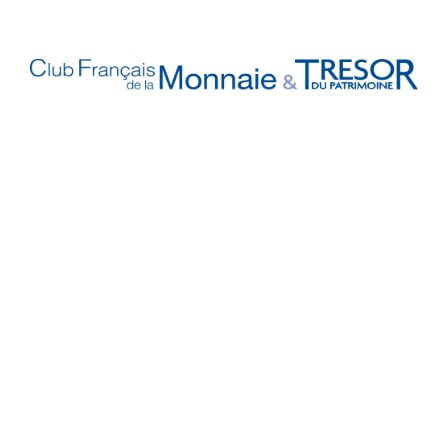
Vos Garanties

En Savoir Plus

Retrouvez Aussi

Suivez-Nous