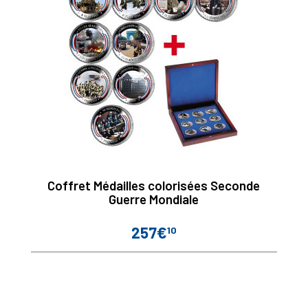
Coffret Médailles colorisées Seconde
Guerre Mondiale
257€
10
Prix