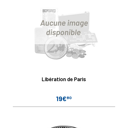
Libération de Paris
19€
80
Prix