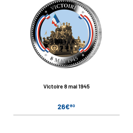
Victoire 8 mai 1945
26€
80
Prix