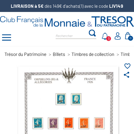
LIVRAISON à 5€
dès 149€ d’achats(1) avec le code
LIV149
1
0
Trésor du Patrimoine
Billets
Timbres de collection
Timbre
favorite_border
share