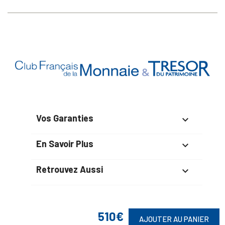
Vos Garanties

En Savoir Plus

Retrouvez Aussi

510€
AJOUTER AU PANIER
Suivez-Nous