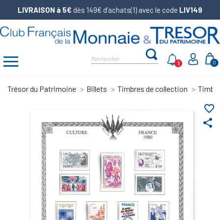
LIVRAISON à 5€
dès 149€ d’achats(1) avec le code
LIV149
1
0
Trésor du Patrimoine
Billets
Timbres de collection
Timbre
favorite_border
share