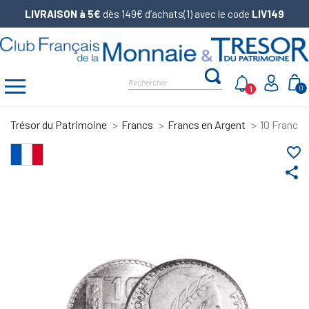
LIVRAISON à 5€
dès 149€ d’achats(1) avec le code
LIV149
1
0
Trésor du Patrimoine
Francs
Francs en Argent
10 Francs 
favorite_border
share