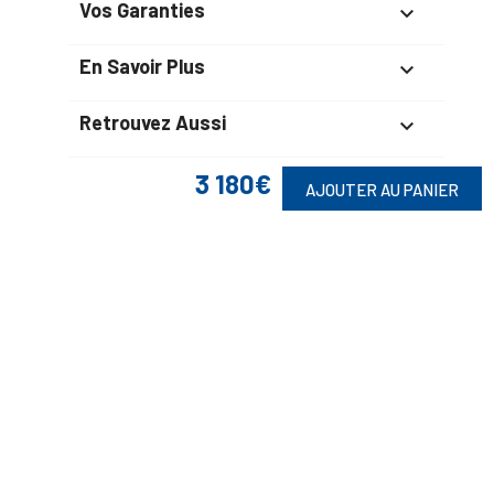
Vos Garanties

En Savoir Plus

Retrouvez Aussi

3 180€
AJOUTER AU PANIER
Suivez-Nous