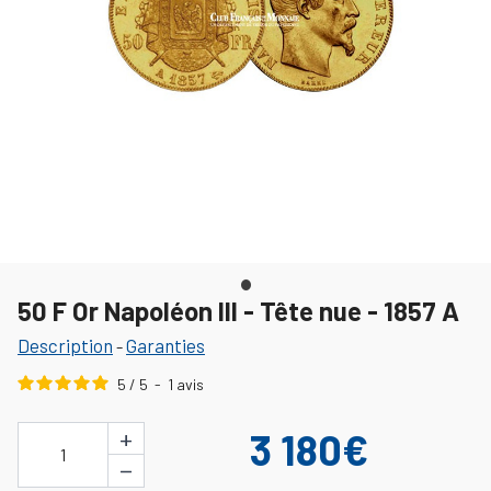
50 F Or Napoléon III - Tête nue - 1857 A
Description
Garanties
-
5
/
5
-
1
avis
+
3 180€
1
−