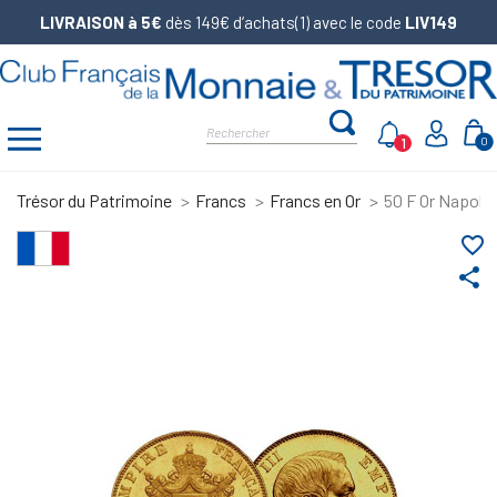
LIVRAISON à 5€
dès 149€ d’achats(1) avec le code
LIV149
1
0
Trésor du Patrimoine
Francs
Francs en Or
50 F Or Napoléon
favorite_border
share