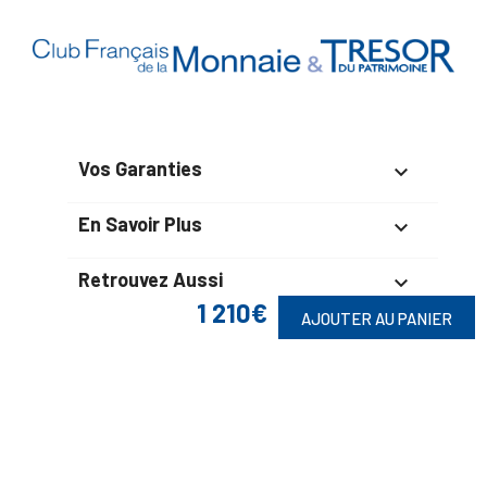
Vos Garanties

En Savoir Plus

Retrouvez Aussi

1 210€
AJOUTER AU PANIER
Suivez-Nous