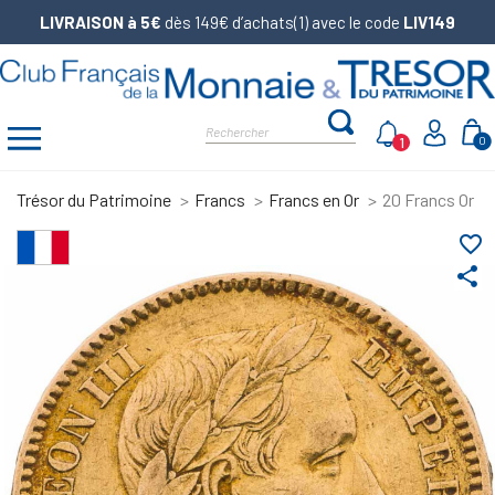
LIVRAISON à 5€
dès 149€ d’achats(1) avec le code
LIV149
1
0
Trésor du Patrimoine
Francs
Francs en Or
20 Francs Or Na
favorite_border
share