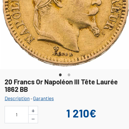
20 Francs Or Napoléon III Tête Laurée
1862 BB
Description
Garanties
-
+
1 210€
1
−