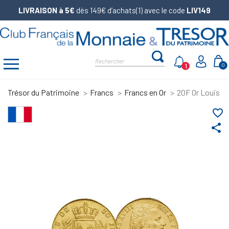
LIVRAISON à 5€
dès 149€ d’achats(1) avec le code
LIV149
1
0
Trésor du Patrimoine
Francs
Francs en Or
20F Or Louis XV
favorite_border
share