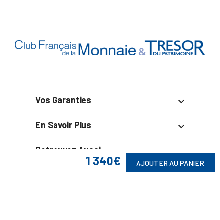
Vos Garanties

En Savoir Plus

Retrouvez Aussi

1 340€
AJOUTER AU PANIER
Suivez-Nous