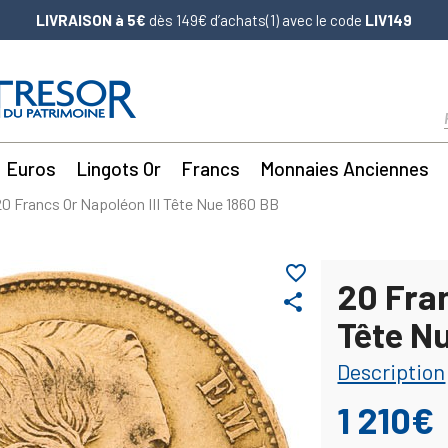
LIVRAISON à 5€
dès 149€ d’achats(1) avec le code
LIV149
Euros
Lingots Or
Francs
Monnaies Anciennes
20 Francs Or Napoléon III Tête Nue 1860 BB
favorite_border
20 Fran
share
Tête N
Description
1 210€