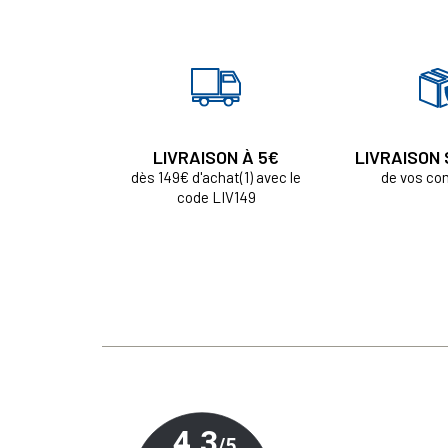
LIVRAISON À 5€
LIVRAISON
dès 149€ d'achat(1) avec le
de vos c
code LIV149