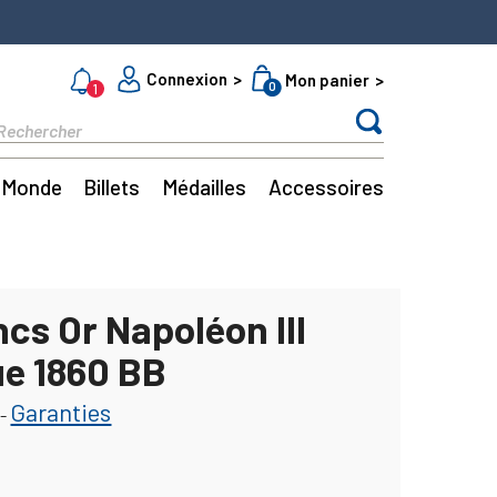
Connexion
Mon panier
0
1
Monde
Billets
Médailles
Accessoires
cs Or Napoléon III
ue 1860 BB
Garanties
-