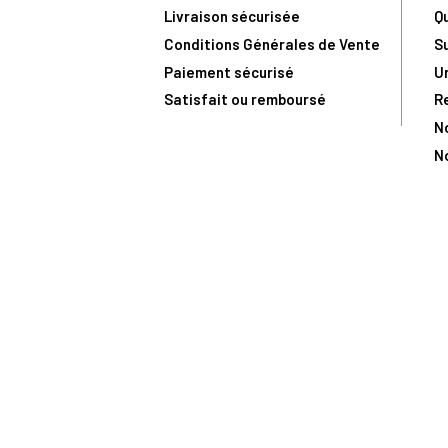
Livraison sécurisée
Q
Conditions Générales de Vente
S
Paiement sécurisé
U
Satisfait ou remboursé
R
N
N
Toute comma
(1) Avec le code Privilège
LIV149
vous bénéficiez de