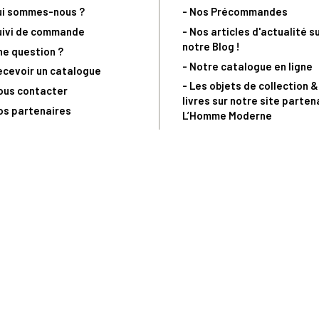
ui sommes-nous ?
- Nos Précommandes
uivi de commande
- Nos articles d'actualité s
notre Blog !
ne question ?
- Notre catalogue en ligne
ecevoir un catalogue
- Les objets de collection &
ous contacter
livres sur notre site parten
os partenaires
L’Homme Moderne
nde est sujette à notre acceptation et livrable dans la limite des stocks 
 la livraison à 5 Euros dès 149 Euros d’achat, pour toute commande passée 
précommandes. Code non cumulable avec tout autre Code Privilège.