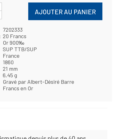
AJOUTER AU PANIER
7202333
20 Francs
Or 900‰
SUP TTB/SUP
France
1860
21 mm
6,45 g
Gravé par Albert-Désiré Barre
Francs en Or
mismatique depuis plus de 40 ans