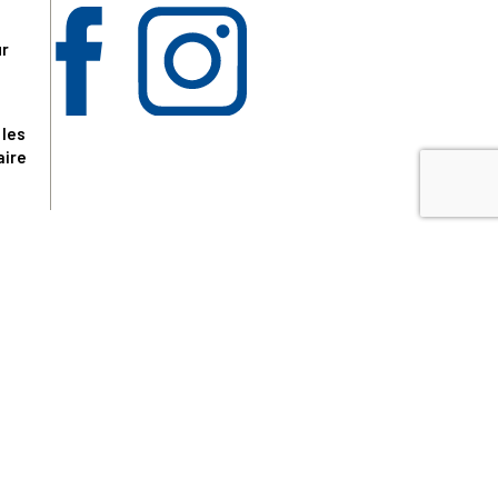
ur
 les
aire
disponibles.
sur le site tresordupatrimoine.fr, hors produits en