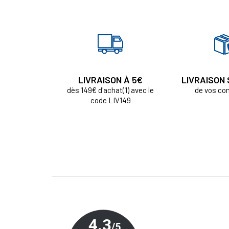
LIVRAISON À 5€
LIVRAISON
dès 149€ d'achat(1) avec le
de vos c
code LIV149