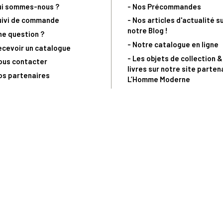
ui sommes-nous ?
- Nos Précommandes
uivi de commande
- Nos articles d'actualité s
notre Blog !
ne question ?
- Notre catalogue en ligne
ecevoir un catalogue
- Les objets de collection &
ous contacter
livres sur notre site parten
os partenaires
L’Homme Moderne
nde est sujette à notre acceptation et livrable dans la limite des stocks 
 la livraison à 5 Euros dès 149 Euros d’achat, pour toute commande passée 
précommandes. Code non cumulable avec tout autre Code Privilège.
(a) 0 892 680 165 : 0,40€/min + prix d'un appel