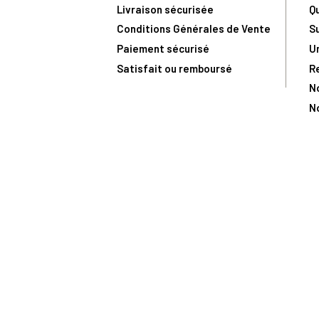
Livraison sécurisée
Q
Conditions Générales de Vente
S
Paiement sécurisé
U
Satisfait ou remboursé
R
N
N
Toute comma
(1) Avec le code Privilège
LIV149
vous bénéficiez de