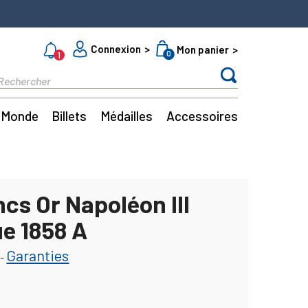
Connexion
Mon panier
0
1
Monde
Billets
Médailles
Accessoires
cs Or Napoléon III
ue 1858 A
Garanties
-