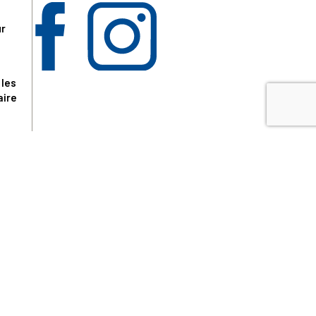
ur
 les
aire
disponibles.
sur le site tresordupatrimoine.fr, hors produits en