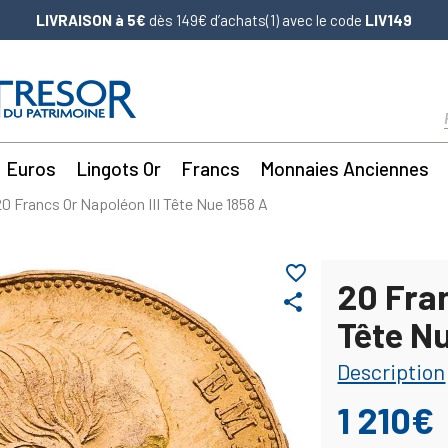
LIVRAISON à 5€
dès 149€ d’achats(1) avec le code
LIV149
Euros
Lingots Or
Francs
Monnaies Anciennes
20 Francs Or Napoléon III Tête Nue 1858 A
favorite_border
20 Fran
share
Tête N
Description
1 210€