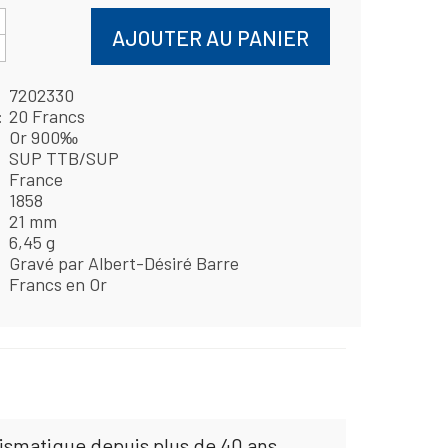
AJOUTER AU PANIER
7202330
20 Francs
Or 900‰
SUP TTB/SUP
France
1858
21 mm
6,45 g
Gravé par Albert-Désiré Barre
Francs en Or
mismatique depuis plus de 40 ans