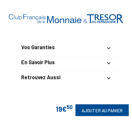
Vos Garanties

En Savoir Plus

Retrouvez Aussi

50
Suivez-Nous
19€
AJOUTER AU PANIER