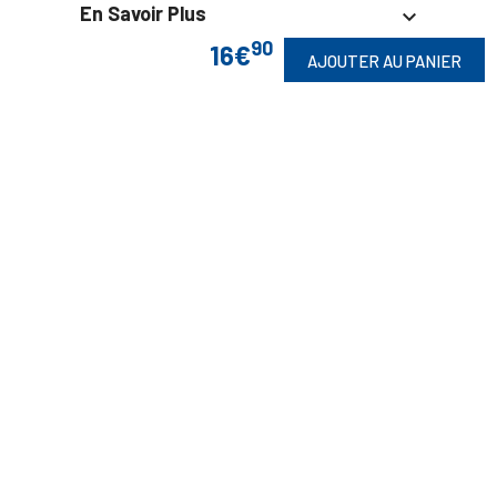
En Savoir Plus

90
16€
AJOUTER AU PANIER
Retrouvez Aussi

Suivez-Nous