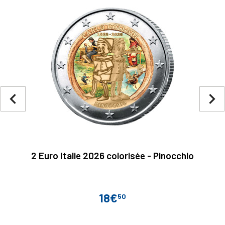
navigate_before
navigate_next
2 Euro Italie 2026 colorisée - Pinocchio
18€
50
Prix