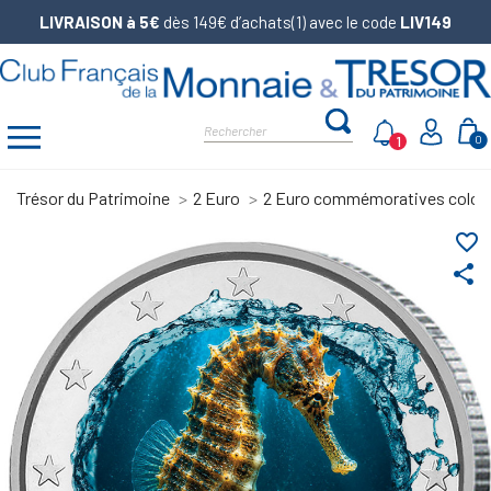
LIVRAISON à 5€
dès 149€ d’achats(1) avec le code
LIV149
1
0
Trésor du Patrimoine
2 Euro
2 Euro commémoratives color
favorite_border
share