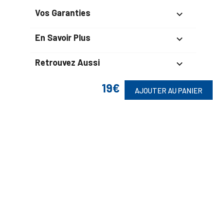
Vos Garanties

En Savoir Plus

Retrouvez Aussi

19€
AJOUTER AU PANIER
Suivez-Nous