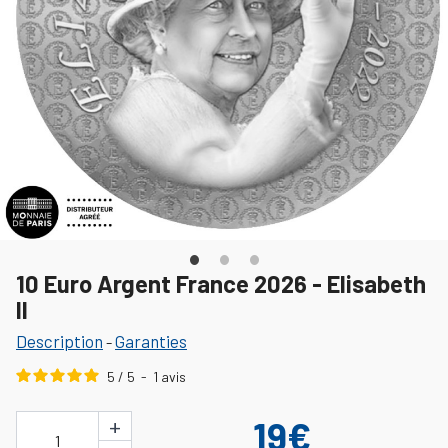
10 Euro Argent France 2026 - Elisabeth
II
Description
Garanties
-
5
/
5
-
1
avis
+
19€
1