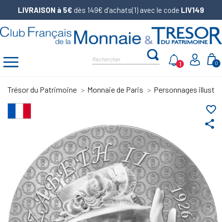
LIVRAISON à 5€
dès 149€ d’achats(1) avec le code
LIV149
1
0
Trésor du Patrimoine
Monnaie de Paris
Personnages illustre
favorite_border
share