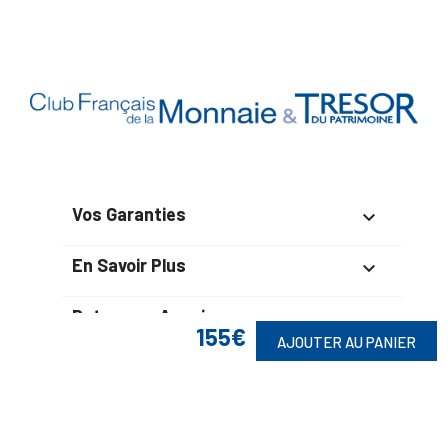
Vos Garanties

En Savoir Plus

Retrouvez Aussi

155€
AJOUTER AU PANIER
Suivez-Nous