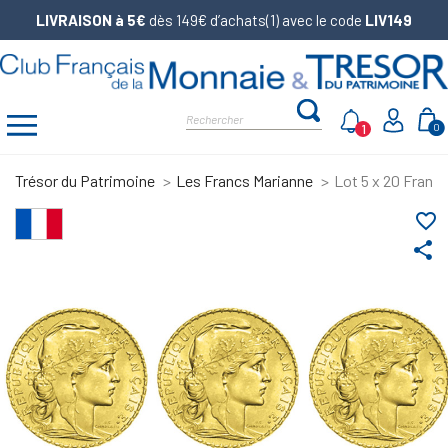
LIVRAISON à 5€
dès 149€ d’achats(1) avec le code
LIV149
1
0
Trésor du Patrimoine
Les Francs Marianne
Lot 5 x 20 Francs
favorite_border
share