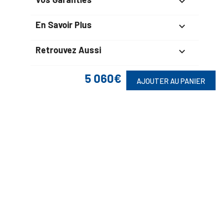

En Savoir Plus

Retrouvez Aussi

5 060€
AJOUTER AU PANIER
Suivez-Nous