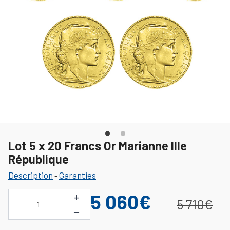
Lot 5 x 20 Francs Or Marianne IIIe
République
Description
Garanties
-
+
5 060€
5 710€
1
−