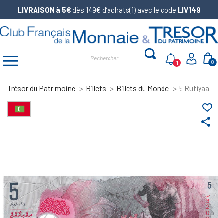
LIVRAISON à 5€
dès 149€ d’achats(1) avec le code
LIV149
1
0
Trésor du Patrimoine
Billets
Billets du Monde
5 Rufiyaa Ma
favorite_border
share