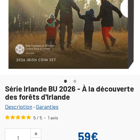
Série Irlande BU 2026 - À la découverte
des forêts d'Irlande
Description
Garanties
-
5
/
5
-
1
avis
+
59€
1