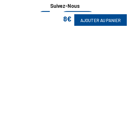
Suivez-Nous
8€
AJOUTER AU PANIER
Toute commande est sujette à notre acceptation et livrable dans la