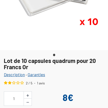
Lot de 10 capsules quadrum pour 20
Francs Or
Description
Garanties
-
2
/
5
-
1
avis
+
8€
1
−