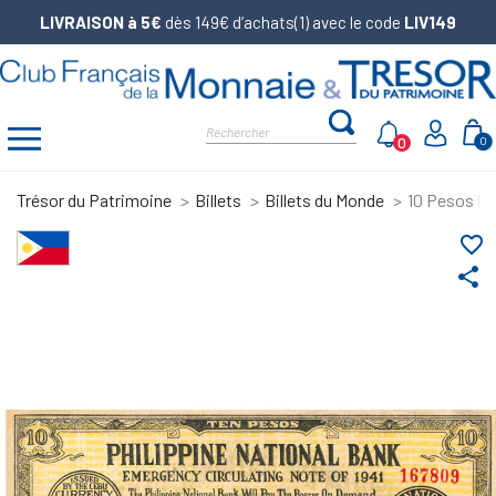
LIVRAISON à 5€
dès 149€ d’achats(1) avec le code
LIV149
0
0
Trésor du Patrimoine
Billets
Billets du Monde
10 Pesos Ph
favorite_border
share