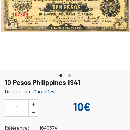
10 Pesos Philippines 1941
Description
Garanties
-
+
10€
1
−
Référence
1643374