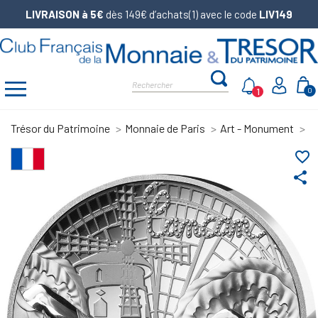
LIVRAISON à 5€
dès 149€ d’achats(1) avec le code
LIV149
1
0
Trésor du Patrimoine
Monnaie de Paris
Art - Monument
M
favorite_border
share