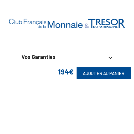
Vos Garanties

194€
En Savoir Plus

AJOUTER AU PANIER
Retrouvez Aussi

Suivez-Nous