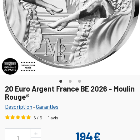
20 Euro Argent France BE 2026 - Moulin
Rouge®
Description
Garanties
-
5
/
5
-
1
avis
+
194€
1