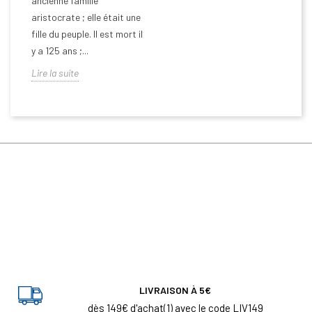
ancienne famille
aristocrate ; elle était une
fille du peuple. Il est mort il
y a 125 ans ;...
Lire la suite
LIVRAISON À 5€
dès 149€ d'achat(1) avec le code LIV149