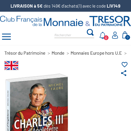
LIVRAISON à 5€
dès 149€ d’achats(1) avec le code
LIV149
0
0
Trésor du Patrimoine
Monde
Monnaies Europe hors U.E
L
favorite_border
share