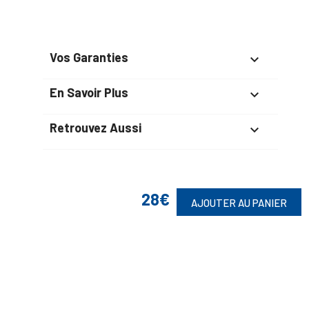
Vos Garanties

En Savoir Plus

Retrouvez Aussi

28€
Suivez-Nous
AJOUTER AU PANIER