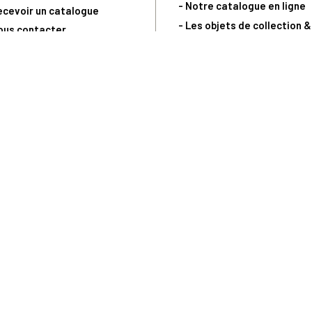
- Notre catalogue en ligne
ecevoir un catalogue
- Les objets de collection &
ous contacter
livres sur notre site parten
os partenaires
L’Homme Moderne
nde est sujette à notre acceptation et livrable dans la limite des stocks 
 la livraison à 5 Euros dès 149 Euros d’achat, pour toute commande passée 
précommandes. Code non cumulable avec tout autre Code Privilège.
(a) 0 892 680 165 : 0,40€/min + prix d'un appel
Copyright © - Trésor du Patrimoine.fr - Tous droits réservés