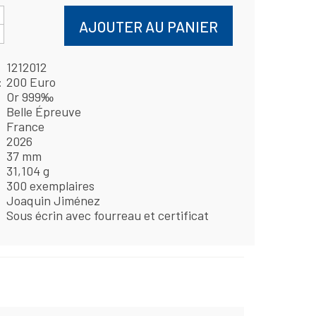
AJOUTER AU PANIER
1212012
200 Euro
Or 999‰
Belle Épreuve
France
2026
37 mm
31,104 g
300 exemplaires
Joaquin Jiménez
Sous écrin avec fourreau et certificat