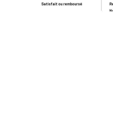
Satisfait ou remboursé
R
N
N
Toute comma
(1) Avec le code Privilège
LIV149
vous bénéficiez de