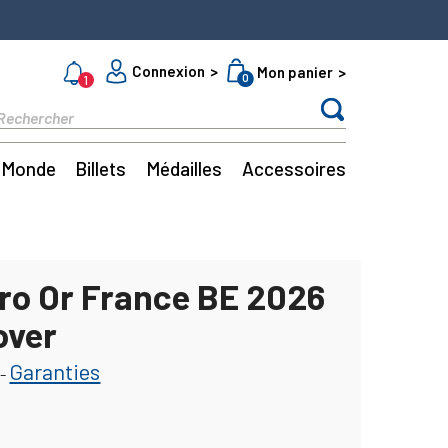
Connexion
Mon panier
0
1
Monde
Billets
Médailles
Accessoires
ro Or France BE 2026
over
Garanties
-
€