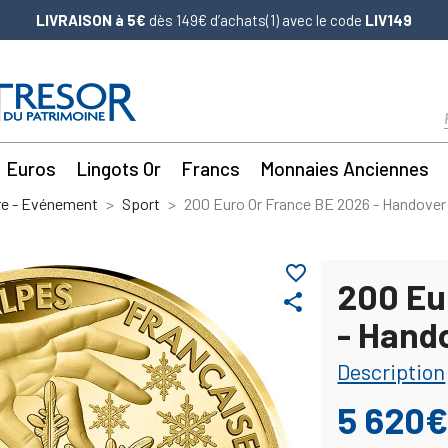
LIVRAISON à 5€
dès 149€ d’achats(1) avec le code
LIV149
Euros
Lingots Or
Francs
Monnaies Anciennes
re - Evénement
Sport
200 Euro Or France BE 2026 - Handover
favorite_border
200 Eu
share
- Hand
Description
5 620