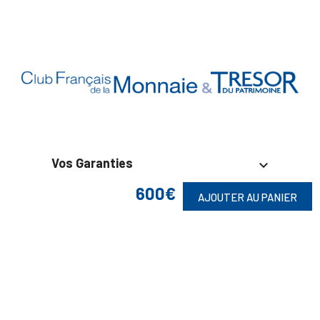
Vos Garanties

600€
AJOUTER AU PANIER
En Savoir Plus

Retrouvez Aussi
