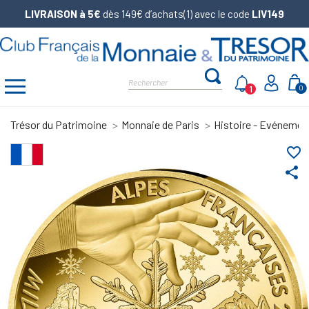
LIVRAISON à 5€
dès 149€ d’achats(1) avec le code
LIV149
1
0
Trésor du Patrimoine
Monnaie de Paris
Histoire - Evénemen
favorite_border
share