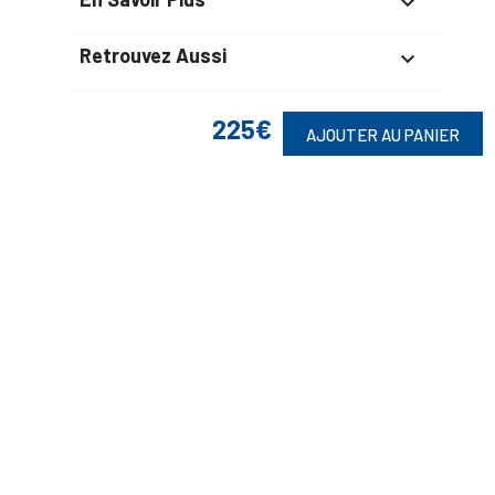

Retrouvez Aussi

225€
AJOUTER AU PANIER
Suivez-Nous