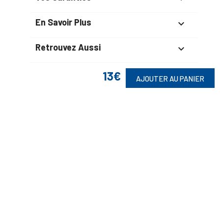
En Savoir Plus

Retrouvez Aussi

13€
AJOUTER AU PANIER
Suivez-Nous