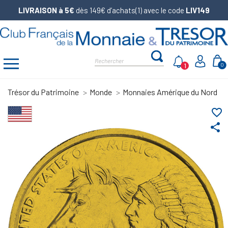
LIVRAISON à 5€
dès 149€ d’achats(1) avec le code
LIV149
1
0
Trésor du Patrimoine
Monde
Monnaies Amérique du Nord
favorite_border
share