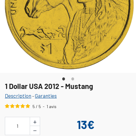
1 Dollar USA 2012 - Mustang
Description
Garanties
-
5
/
5
-
1
avis
+
13€
1
−