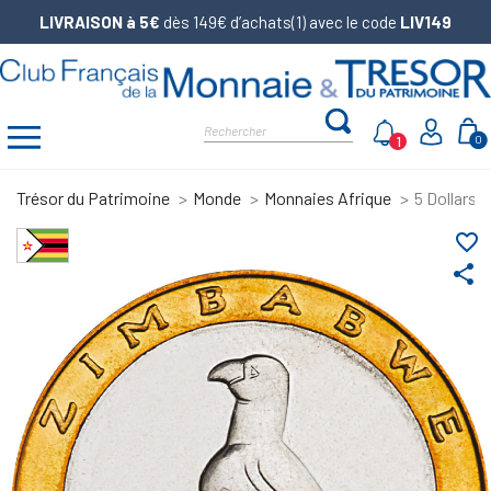
LIVRAISON à 5€
dès 149€ d’achats(1) avec le code
LIV149
1
0
Trésor du Patrimoine
Monde
Monnaies Afrique
5 Dollars
favorite_border
share