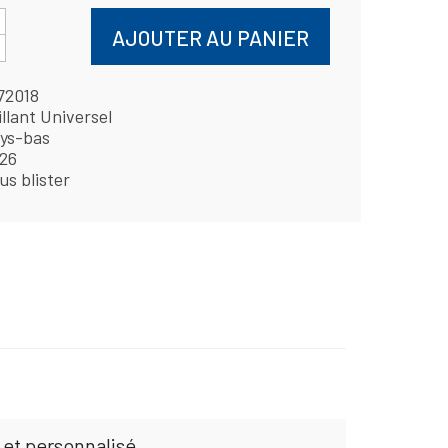
AJOUTER AU PANIER
72018
illant Universel
ys-bas
26
us blister
 et personnalisé