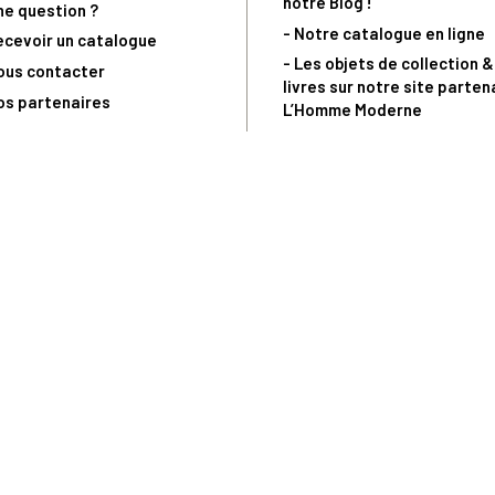
notre Blog !
ne question ?
- Notre catalogue en ligne
ecevoir un catalogue
- Les objets de collection &
ous contacter
livres sur notre site parten
os partenaires
L’Homme Moderne
nde est sujette à notre acceptation et livrable dans la limite des stocks 
 la livraison à 5 Euros dès 149 Euros d’achat, pour toute commande passée 
précommandes. Code non cumulable avec tout autre Code Privilège.
(a) 0 892 680 165 : 0,40€/min + prix d'un appel