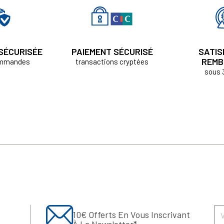
 SÉCURISÉE
PAIEMENT SÉCURISÉ
SATIS
REMB
ommandes
transactions cryptées
sous 
10€ Offerts En Vous Inscrivant
À La Newsletter*