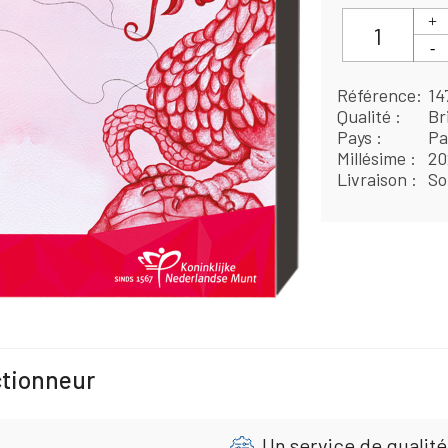
Référence
14
Qualité
Br
Pays
Pa
Millésime
20
Livraison
So
ctionneur
Un service de qualité