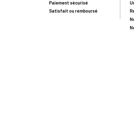
Paiement sécurisé
U
Satisfait ou remboursé
R
N
N
Toute comma
(1) Avec le code Privilège
LIV149
vous bénéficiez de