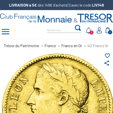
LIVRAISON à 5€
dès 149€ d’achats(1) avec le code
LIV149
1
0
Trésor du Patrimoine
Francs
Francs en Or
40 Francs Or N
favorite_border
share