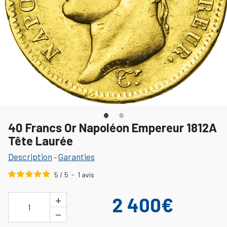
40 Francs Or Napoléon Empereur 1812A
Tête Laurée
Description
Garanties
-
5
/
5
-
1
avis
+
2 400€
1
−