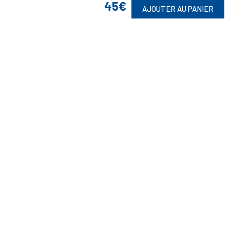
45€
AJOUTER AU PANIER
Suivez-Nous
Toute commande est sujette à notre acceptation et livrable dans la
limite des stocks disponibles.
(1) Avec le code Privilège
LIV149
vous bénéficiez de la livraison à 5
Euros dès 149 Euros d’achat, pour toute commande passée sur le site