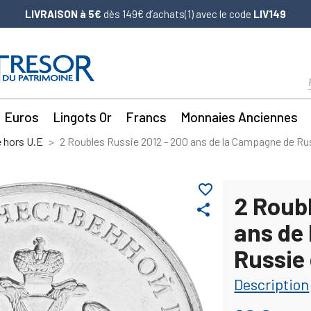
LIVRAISON à 5€
dès 149€ d’achats(1) avec le code
LIV149
Euros
Lingots Or
Francs
Monnaies Anciennes
 hors U.E
2 Roubles Russie 2012 - 200 ans de la Campagne de R
favorite_border
2 Roub
share
ans de
Russie
Description