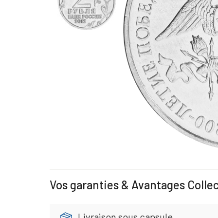
Vos garanties & Avantages Colle
Livraison sous capsule