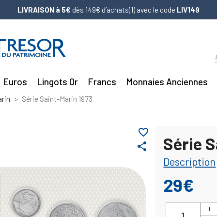
LIVRAISON à 5€
dès 149€ d’achats(1) avec le code
LIV149
Euros
Lingots Or
Francs
Monnaies Anciennes
arin
Série Saint-Marin 1973
favorite_border
Série S
share
Description
29€