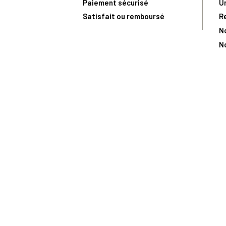
Paiement sécurisé
U
Satisfait ou remboursé
R
N
N
Toute comma
(1) Avec le code Privilège
LIV149
vous bénéficiez de