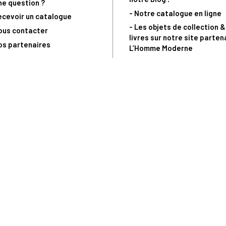
ne question ?
- Notre catalogue en ligne
ecevoir un catalogue
- Les objets de collection &
ous contacter
livres sur notre site parten
os partenaires
L’Homme Moderne
nde est sujette à notre acceptation et livrable dans la limite des stocks 
 la livraison à 5 Euros dès 149 Euros d’achat, pour toute commande passée 
précommandes. Code non cumulable avec tout autre Code Privilège.
(a) 0 892 680 165 : 0,40€/min + prix d'un appel
Copyright © - Trésor du Patrimoine.fr - Tous droits réservés