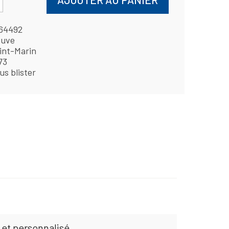
64492
uve
int-Marin
73
us blister
 et personnalisé