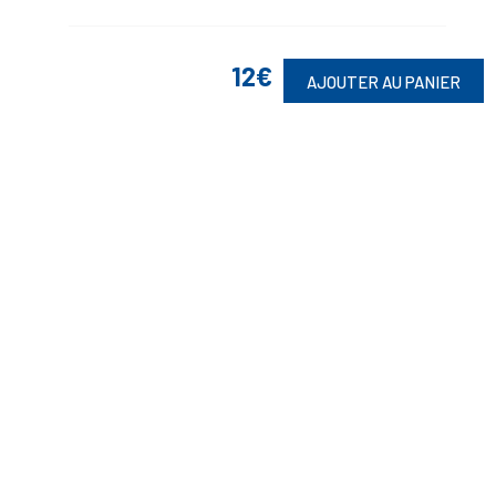
12€
AJOUTER AU PANIER
Suivez-Nous
Toute commande est sujette à notre acceptation et livrable dans la