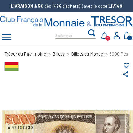
LIVRAISON à 5€
dès 149€ d’achats(1) avec le code
LIV149
1
0
Trésor du Patrimoine
Billets
Billets du Monde
5000 Pesos 
favorite_border
share