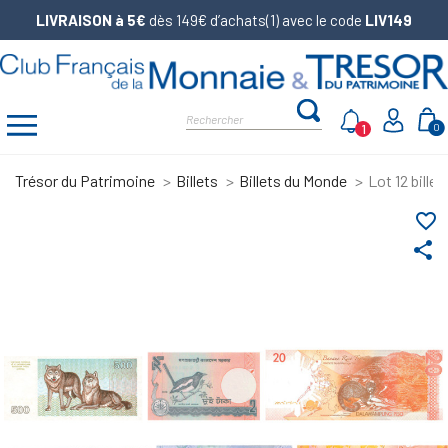
LIVRAISON à 5€
dès 149€ d’achats(1) avec le code
LIV149
1
0
Trésor du Patrimoine
Billets
Billets du Monde
Lot 12 bille
favorite_border
share