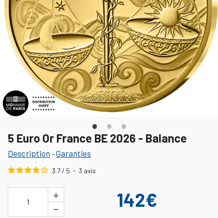
5 Euro Or France BE 2026 - Balance
Description
Garanties
-
3.7
/
5
-
3
avis
+
142€
1
−