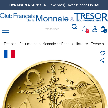
LIVRAISON à 5€
dès 149€ d’achats(1) avec le code
LIV149
1
0
Trésor du Patrimoine
Monnaie de Paris
Histoire - Evénemen
favorite_border
share