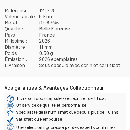
Référence
1211475
Valeur faciale
5 Euro
Métal
Or 999‰
Qualité
Belle Épreuve
Pays
France
Millésime
2026
Diamètre
11 mm
Poids
0,50 g
Émission
2026 exemplaires
Livraison
Sous capsule avec écrin et certificat
Vos garanties & Avantages Collectionneur
Livraison sous capsule avec écrin et certificat
Un service de qualité et personnalisé
Spécialiste de la numismatique depuis plus de 40 ans
Satisfait ou Remboursé
Une sélection rigoureuse par des experts confirmés