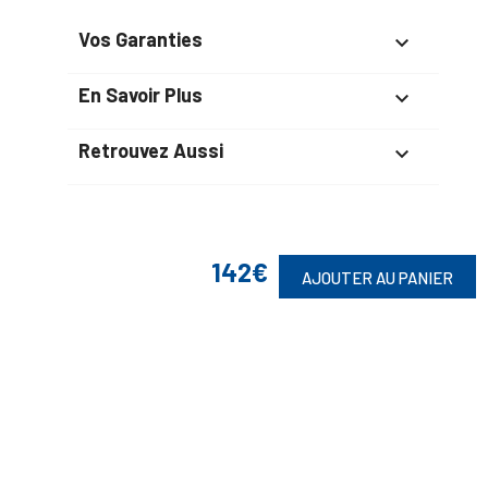
Vos Garanties

En Savoir Plus

Retrouvez Aussi

142€
Suivez-Nous
AJOUTER AU PANIER