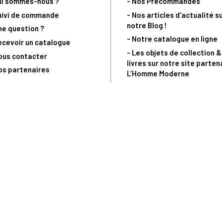
ui sommes-nous ?
- Nos Précommandes
uivi de commande
- Nos articles d'actualité s
notre Blog !
ne question ?
- Notre catalogue en ligne
ecevoir un catalogue
- Les objets de collection &
ous contacter
livres sur notre site parten
os partenaires
L’Homme Moderne
nde est sujette à notre acceptation et livrable dans la limite des stocks 
 la livraison à 5 Euros dès 149 Euros d’achat, pour toute commande passée 
précommandes. Code non cumulable avec tout autre Code Privilège.
(a) 0 892 680 165 : 0,40€/min + prix d'un appel