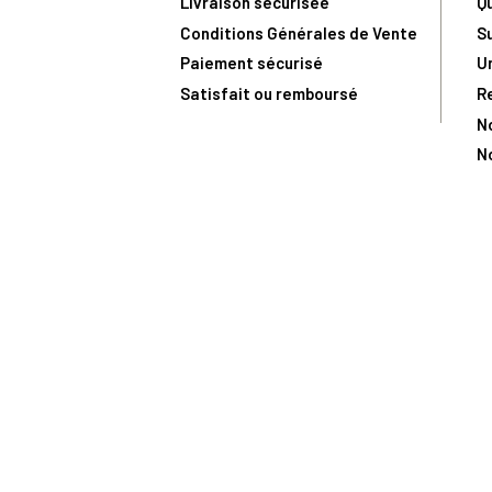
Livraison sécurisée
Q
Conditions Générales de Vente
S
Paiement sécurisé
U
Satisfait ou remboursé
R
N
N
Toute comma
(1) Avec le code Privilège
LIV149
vous bénéficiez de