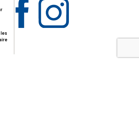
ur
 les
aire
disponibles.
sur le site tresordupatrimoine.fr, hors produits en