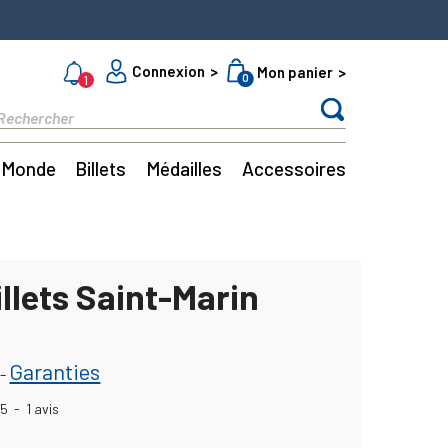
Connexion
Mon panier
0
1
Monde
Billets
Médailles
Accessoires
illets Saint-Marin
Garanties
-
5
-
1
avis