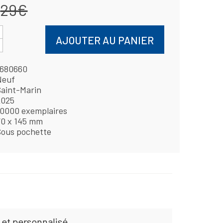
29€
AJOUTER AU PANIER
1680660
Neuf
Saint-Marin
2025
10000 exemplaires
70 x 145 mm
Sous pochette
 et personnalisé