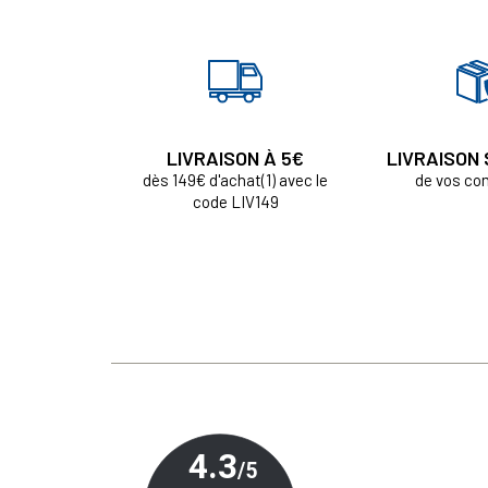
LIVRAISON À 5€
LIVRAISON
dès 149€ d'achat(1) avec le
de vos c
code LIV149