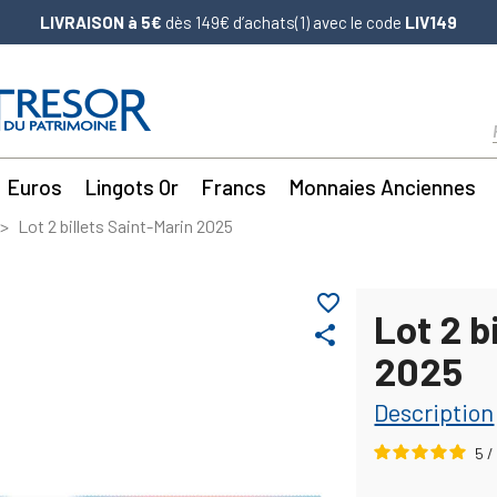
LIVRAISON à 5€
dès 149€ d’achats(1) avec le code
LIV149
Euros
Lingots Or
Francs
Monnaies Anciennes
Lot 2 billets Saint-Marin 2025
favorite_border
Lot 2 b
share
2025
Description
5
/