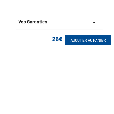
Vos Garanties

En Savoir Plus

26€
AJOUTER AU PANIER
Retrouvez Aussi

Suivez-Nous