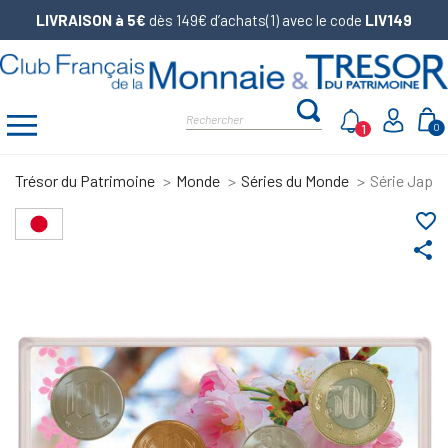
LIVRAISON à 5€
dès 149€ d’achats(1) avec le code
LIV149
1
0
Trésor du Patrimoine
Monde
Séries du Monde
Série Japon
favorite_border
share