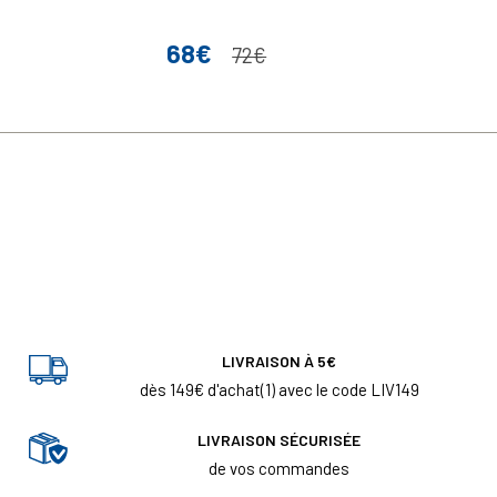
68€
Prix
Prix de base
72€
LIVRAISON À 5€
dès 149€ d'achat(1) avec le code LIV149
LIVRAISON SÉCURISÉE
de vos commandes